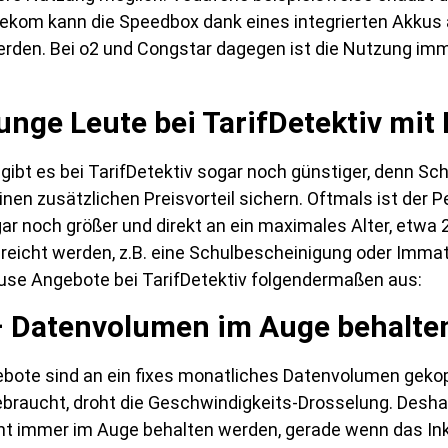
elekom kann die Speedbox dank eines integrierten Akkus
den. Bei o2 und Congstar dagegen ist die Nutzung imm
unge Leute bei TarifDetektiv mit
gibt es bei TarifDetektiv sogar noch günstiger, denn S
inen zusätzlichen Preisvorteil sichern. Oftmals ist der P
ar noch größer und direkt an ein maximales Alter, etwa 
eicht werden, z.B. eine Schulbescheinigung oder Immat
ause Angebote bei TarifDetektiv folgendermaßen aus:
– Datenvolumen im Auge behalte
bote sind an ein fixes monatliches Datenvolumen gekop
braucht, droht die Geschwindigkeits-Drosselung. Desha
t immer im Auge behalten werden, gerade wenn das Ink