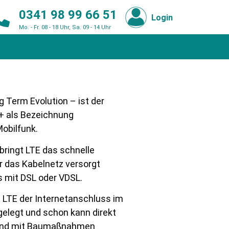
0341 98 99 66 51
Login
Mo. - Fr. 08 - 18 Uhr, Sa. 09 - 14 Uhr
g Term Evolution – ist der
G+ als Bezeichnung
obilfunk.
bringt LTE das schnelle
er das Kabelnetz versorgt
s mit DSL oder VDSL.
i LTE der Internetanschluss im
gelegt und schon kann direkt
e und mit Baumaßnahmen