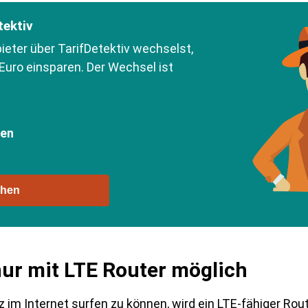
tektiv
eter über TarifDetektiv wechselst,
Euro einsparen. Der Wechsel ist
ben
chen
ur mit LTE Router möglich
im Internet surfen zu können, wird ein LTE-fähiger Route