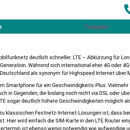
s
Trustpilot
obilfunknetz deutlich schneller. LTE – Abkürzung für Lon
 Generation. Während sich international eher 4G oder 4
n Deutschland als synonym für Highspeed Internet über M
dem Smartphone für ein Geschwindigkeits-Plus. Vielmehr 
uch in Gegenden, die bislang noch nicht via DSL oder üb
 LTE sogar deutlich höhere Geschwindigkeiten möglich al
h zu klassischen Festnetz-Internet-Lösungen ist, dass be
. Hier wird einfach die SIM-Karte in den LTE Router ein
ikertermin ist ebenso wenig notwendig wie aufwendig