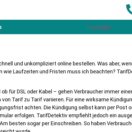
s
Trustpilot
schnell und unkompliziert online bestellen. Was aber, w
ie Laufzeiten und Fristen muss ich beachten? TarifDet
al ob für DSL oder Kabel – gehen Verbraucher immer eine
von Tarif zu Tarif variieren. Für eine wirksame Kündig
gungsfrist achten. Die Kündigung selbst kann per Post 
rmular erfolgen. TarifDetektiv empfiehlt jedoch ein au
d. Am besten sogar per Einschreiben. So haben Verbrauc
reicht wurde.