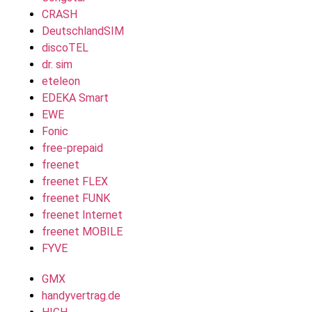
CRASH
DeutschlandSIM
discoTEL
dr. sim
eteleon
EDEKA Smart
EWE
Fonic
free-prepaid
freenet
freenet FLEX
freenet FUNK
freenet Internet
freenet MOBILE
FYVE
GMX
handyvertrag.de