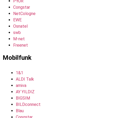
PYUR
Congstar
NetCologne
EWE
Osnatel
swb
M-net
Freenet
Mobilfunk
1&1
ALDI Talk
amiva
AY YILDIZ
BIGSIM
BILDconnect
Blau
Congstar