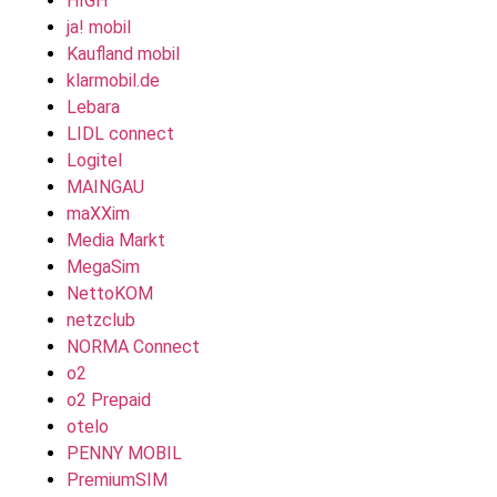
HIGH
ja! mobil
Kaufland mobil
klarmobil.de
Lebara
LIDL connect
Logitel
MAINGAU
maXXim
Media Markt
MegaSim
NettoKOM
netzclub
NORMA Connect
o2
o2 Prepaid
otelo
PENNY MOBIL
PremiumSIM