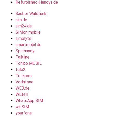
Refurbished-Handys.de
Sauber Waldfunk
sim.de
sim24.de
SIMon mobile
simplytel
smartmobil.de
Sparhandy
Talkline
Tchibo MOBIL
tele2
Telekom
Vodafone
WEB.de
WEtell
WhatsApp SIM
winSIM
yourfone