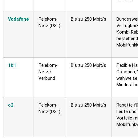
Vodafone
Telekom-
Bis zu 250 Mbit/s
Bundeswei
Netz (DSL)
Verfügbark
Kombi-Rab
bestehen
Mobilfunk
1&1
Telekom-
Bis zu 250 Mbit/s
Flexible H
Netz /
Optionen, 
Verbund
wahlweise
Mindestlau
o2
Telekom-
Bis zu 250 Mbit/s
Rabatte fü
Netz (DSL)
Leute und
Vorteile m
Mobilfunkv