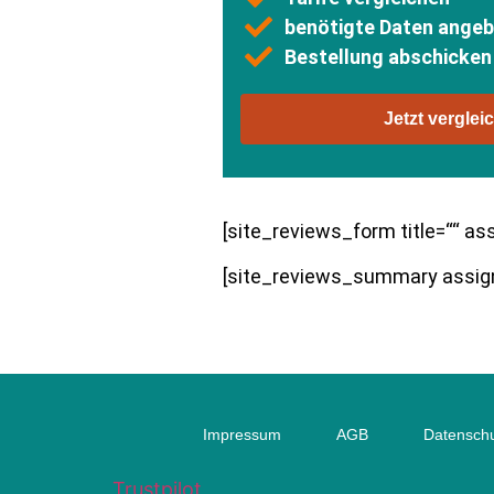
benötigte Daten ange
Bestellung abschicken
Jetzt verglei
[site_reviews_form title=““ a
[site_reviews_summary assign
Impressum
AGB
Datensch
Trustpilot