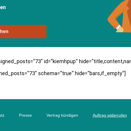
ben
chen
ssigned_posts=“73″ id=“kiemhpup“ hide=“title,content,na
ed_posts=“73″ schema=“true“ hide=“bars,if_empty“]
utz
Presse
Vertrag kündigen
Auftrag widerrufen