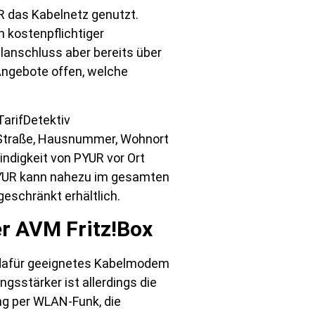
R das Kabelnetz genutzt.
 kostenpflichtiger
lanschluss aber bereits über
ngebote offen, welche
TarifDetektiv
 (Straße, Hausnummer, Wohnort
indigkeit von PYUR vor Ort
 PYUR kann nahezu im gesamten
geschränkt erhältlich.
r AVM Fritz!Box
n dafür geeignetes Kabelmodem
gsstärker ist allerdings die
ng per WLAN-Funk, die