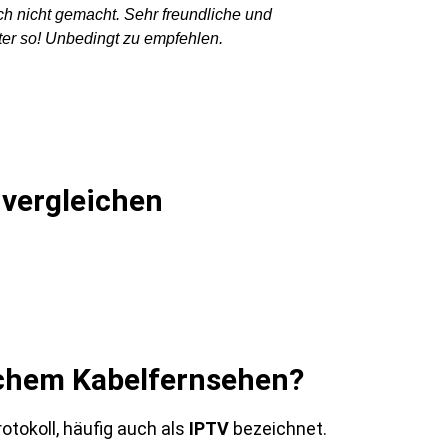
ch nicht gemacht. Sehr freundliche und
Ich kann den 
ter so! Unbedingt zu empfehlen.
ab
 vergleichen
schem Kabelfernsehen?
tokoll, häufig auch als
IPTV
bezeichnet.