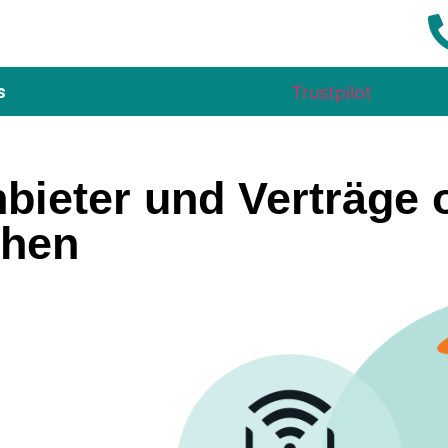
s
Trustpilot
nbieter und Verträge 
chen